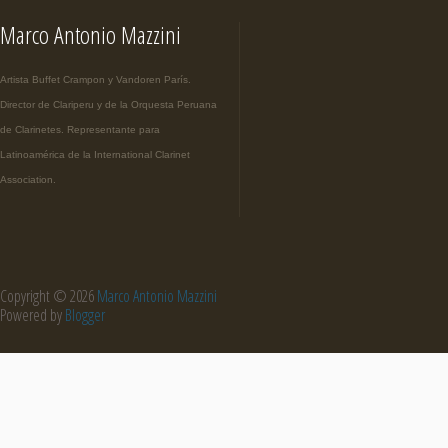
Marco Antonio Mazzini
Artista Buffet Crampon y Vandoren París.
Director de Clariperu y de la Orquesta Peruana
de Clarinetes. Representante para
Latinoamérica de la International Clarinet
Association.
Copyright ©
2026
Marco Antonio Mazzini
Powered by
Blogger