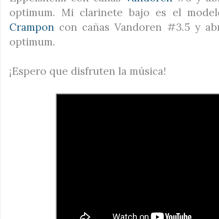
optimum. Mi clarinete bajo es el mode
Crampon
con cañas Vandoren #3.5 y ab
optimum.
¡Espero que disfruten la música!