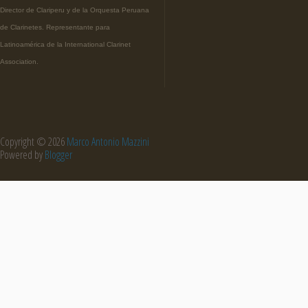
Director de Clariperu y de la Orquesta Peruana
de Clarinetes. Representante para
Latinoamérica de la International Clarinet
Association.
Copyright ©
2026
Marco Antonio Mazzini
Powered by
Blogger